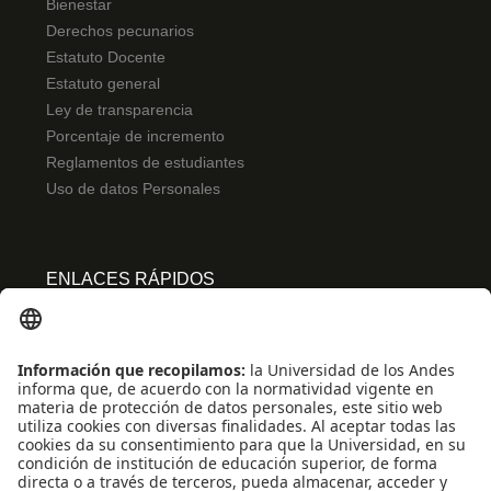
Bienestar
Derechos pecunarios
Estatuto Docente
Estatuto general
Ley de transparencia
Porcentaje de incremento
Reglamentos de estudiantes
Uso de datos Personales
ENLACES RÁPIDOS
Centro de español
Conecta-TE
Convivencia y transparencia
Emergencias: Extensión 0000
Eventos destacados
Mapa del Sitio
Multimedia