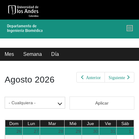
Pasar
al
contenido
principal
Solapas
Mes
(solapa
Semana
Día
activa)
principales
Agosto 2026
Anterior
Siguiente
Aplicar
Dom
Lun
Mar
Mié
Jue
Vie
Sáb
26
27
28
29
30
31
1