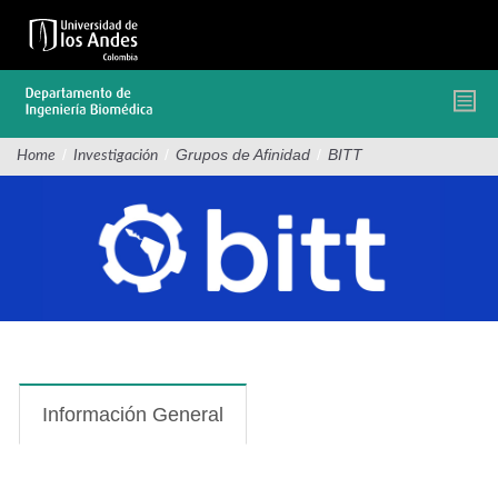
Pasar
al
contenido
principal
/
/
Grupos de Afinidad
/
BITT
Home
Investigación
Información General
(solapa
activa)