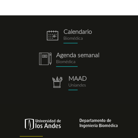
Calendario
eventos.png
Biomédica
Agenda semanal
notebook.png
Biomédica
MAAD
repositorio.png
Uniandes