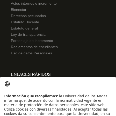
Actos internos e incremento
Bienestar
Derechos pecunarios
Estatuto Docente
Estatuto general
Ley de transparencia
Porcentaje de incremento
Reglamentos de estudiantes
Uso de datos Personales
ENLACES RÁPIDOS
Centro de español
Conecta-TE
Convivencia y transparencia
Emergencias: Extensión 0000
Eventos destacados