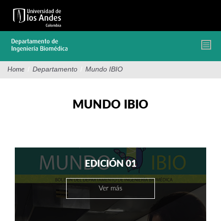
Pasar
al
contenido
principal
/
Departamento
/
Mundo IBIO
Home
MUNDO IBIO
EDICIÓN 01
Ver más