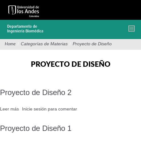
Pasar
al
contenido
principal
/
Categorías de Materias
/
Proyecto de Diseño
Home
PROYECTO DE DISEÑO
Proyecto de Diseño 2
Leer más
sobre
Inicie sesión
para comentar
Proyecto
de
Proyecto de Diseño 1
Diseño
2