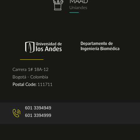
MAAD
repositorio.png
Uniandes
Carrera 1# 18A-12
Bogotá - Colombia
Postal Code:
111711
601 3394949
601 3394999