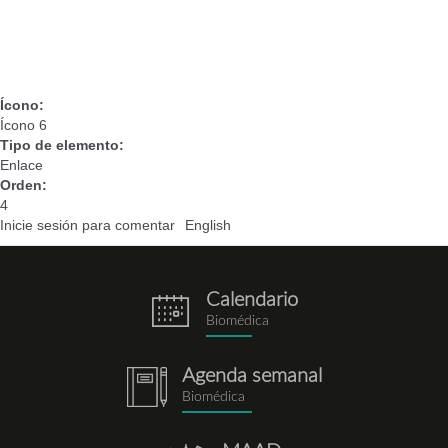
Ícono:
Ícono 6
Tipo de elemento:
Enlace
Orden:
4
Inicie sesión
para comentar
English
Calendario
eventos.png
Biomédica
Agenda semanal
notebook.png
Biomédica