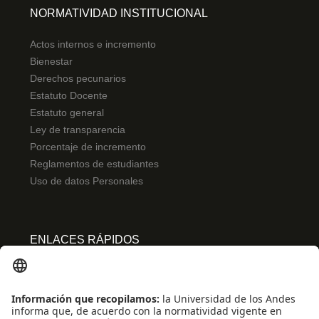
NORMATIVIDAD INSTITUCIONAL
Actos internos e incremento
Bienestar
Derechos pecunarios
Estatuto Docente
Estatuto general
Ley de transparencia
Porcentaje de incremento
Reglamentos de estudiantes
Uso de datos Personales
ENLACES RÁPIDOS
Centro de español
Conecta-TE
Convivencia y transparencia