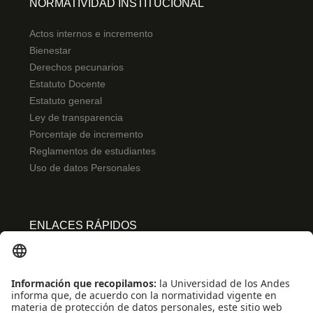
NORMATIVIDAD INSTITUCIONAL
Actos internos e incremento
Bienestar
Derechos pecunarios
Estatuto Docente
Estatuto general
Ley de transparencia
Porcentaje de incremento
Reglamentos de estudiantes
Uso de datos Personales
ENLACES RÁPIDOS
Centro de español
Conecta-TE
Convivencia y transparencia
Emergencias: Extensión 0000