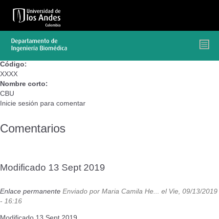
Pasar
al
contenido
principal
Código:
XXXX
Nombre corto:
CBU
Inicie sesión
para comentar
Comentarios
Modificado 13 Sept 2019
Enlace permanente
Enviado por
Maria Camila He...
el Vie, 09/13/2019
- 16:16
Modificado 13 Sept 2019