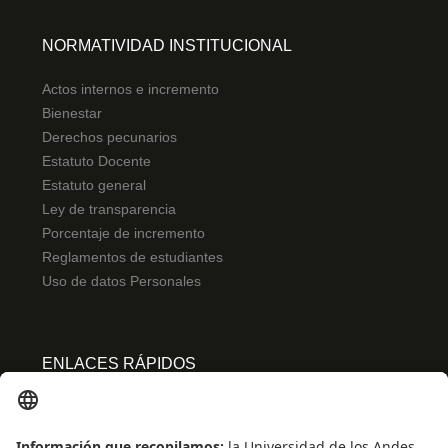
NORMATIVIDAD INSTITUCIONAL
Actos internos e incremento
Bienestar
Derechos pecunarios
Estatuto Docente
Estatuto general
Ley de transparencia
Porcentaje de incremento
Reglamentos de estudiantes
Uso de datos Personales
ENLACES RÁPIDOS
Centro de español
Conecta-TE