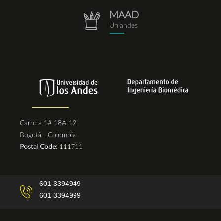
MAAD
repositorio.png
Uniandes
Carrera 1# 18A-12
Bogotá - Colombia
Postal Code:
111711
601 3394949
601 3394999