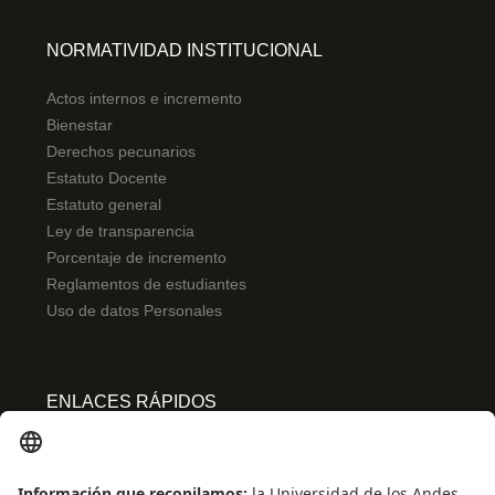
NORMATIVIDAD INSTITUCIONAL
Actos internos e incremento
Bienestar
Derechos pecunarios
Estatuto Docente
Estatuto general
Ley de transparencia
Porcentaje de incremento
Reglamentos de estudiantes
Uso de datos Personales
ENLACES RÁPIDOS
Centro de español
Conecta-TE