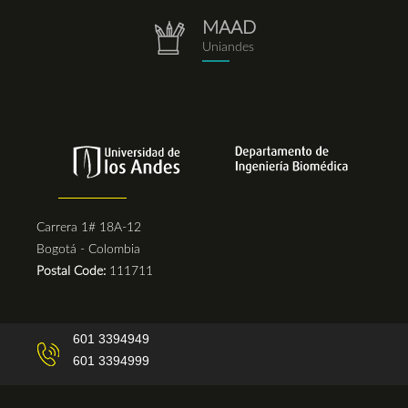
MAAD
repositorio.png
Uniandes
Carrera 1# 18A-12
Bogotá - Colombia
Postal Code:
111711
601 3394949
601 3394999