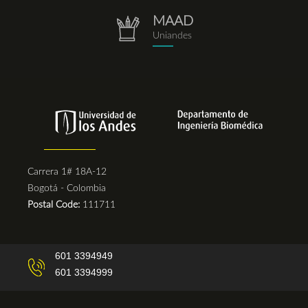
MAAD
repositorio.png
Uniandes
Carrera 1# 18A-12
Bogotá - Colombia
Postal Code:
111711
601 3394949
601 3394999