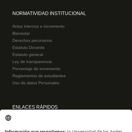
NORMATIVIDAD INSTITUCIONAL
Actos internos e incremento
Bienestar
Derechos pecunarios
Estatuto Docente
Estatuto general
Ley de transparencia
Porcentaje de incremento
Reglamentos de estudiantes
Uso de datos Personales
ENLACES RÁPIDOS
Centro de español
Conecta-TE