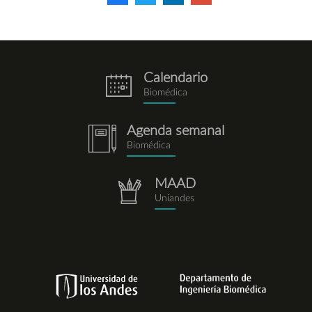
Calendario
eventos.png
Biomédica
Agenda semanal
notebook.png
Biomédica
MAAD
repositorio.png
Uniandes