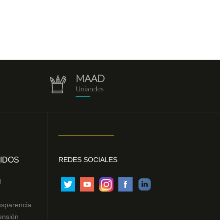
MAAD
repositorio.png
Uniandes
IDOS
REDES SOCIALES
l
nsparencia
ensión