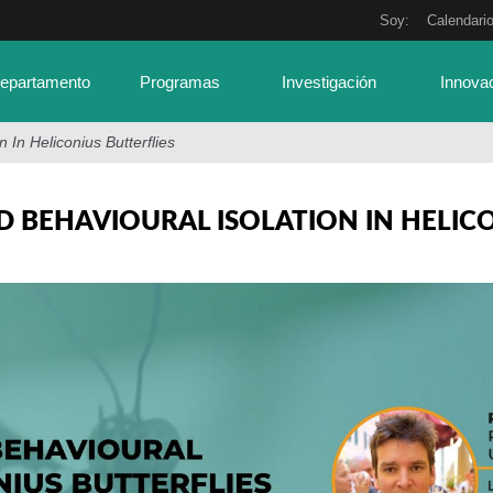
Soy:
Calendari
Departamento
Programas
Investigación
Innova
 In Heliconius Butterflies
D BEHAVIOURAL ISOLATION IN HELIC