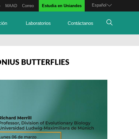
Español
o
MAAD
Correo
Estudia en Uniandes
ción
Laboratorios
Contáctanos
ONIUS BUTTERFLIES