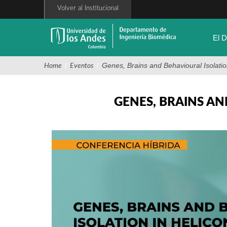
Pasar
Volver al Institucional
al
contenido
principal
El 
/
/
Genes, Brains and Behavioural Isolation
Home
Eventos
GENES, BRAINS AN