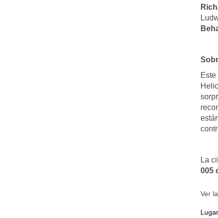
Rich
Ludw
Beha
Sobr
Este 
Heli
sorp
reco
está
cont
La ci
005 
Ver l
Luga