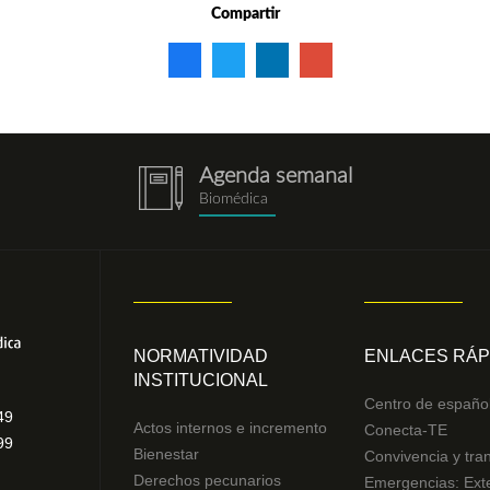
Compartir
Agenda semanal
notebook.png
Biomédica
NORMATIVIDAD
ENLACES RÁP
INSTITUCIONAL
Centro de españo
49
Actos internos e incremento
Conecta-TE
99
Bienestar
Convivencia y tra
Derechos pecunarios
Emergencias: Ext