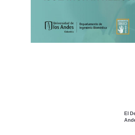
El D
And