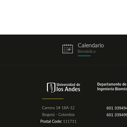
Calendario
eventos.png
Biomédica
601 33949
Carrera 1# 18A-12
601 33949
Bogotá - Colombia
Postal Code:
111711