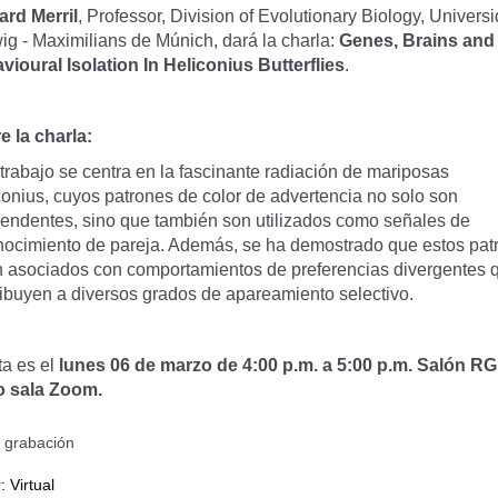
ard Merril
, Professor, Division of Evolutionary Biology, Univers
ig - Maximilians de Múnich, dará la charla:
Genes, Brains and
vioural Isolation In Heliconius Butterflies
.
e la charla:
trabajo se centra en la fascinante radiación de mariposas
conius, cuyos patrones de color de advertencia no solo son
rendentes, sino que también son utilizados como señales de
nocimiento de pareja. Además, se ha demostrado que estos pat
n asociados con comportamientos de preferencias divergentes 
ribuyen a diversos grados de apareamiento selectivo.
ta es el
lunes 06 de marzo de 4:00 p.m. a 5:00 p.m. Salón R
o sala Zoom.
a grabación
r:
Virtual