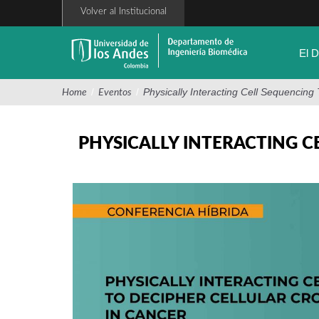
Pasar
Volver al Institucional
al
contenido
principal
El 
/
/
Physically Interacting Cell Sequencing
Home
Eventos
PHYSICALLY INTERACTING C