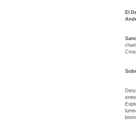
El D
And
Sand
charl
Cros
Sobr
Desc
entre
Explo
tumo
biom