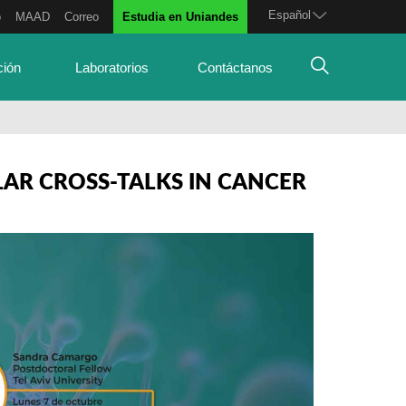
Español
o
MAAD
Correo
Estudia en Uniandes
ción
Laboratorios
Contáctanos
LAR CROSS-TALKS IN CANCER