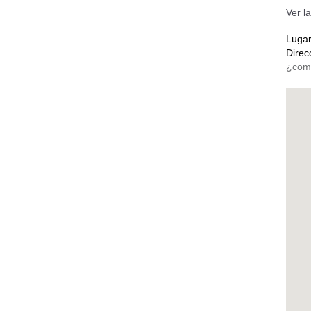
Ver l
Luga
Direc