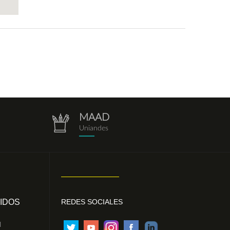
MAAD
repositorio.png
Uniandes
IDOS
REDES SOCIALES
l