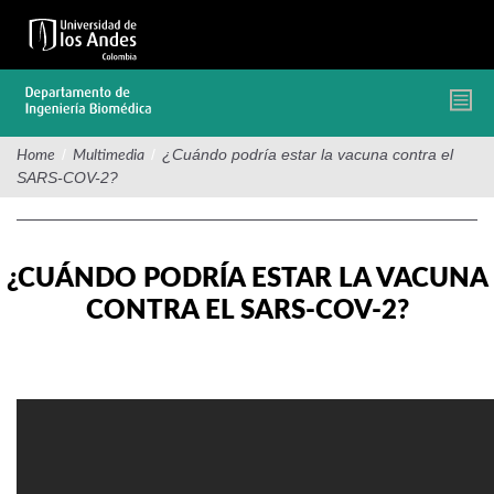
Pasar
al
contenido
principal
/
/
¿Cuándo podría estar la vacuna contra el
Home
Multimedia
SARS-COV-2?
¿CUÁNDO PODRÍA ESTAR LA VACUNA
CONTRA EL SARS-COV-2?