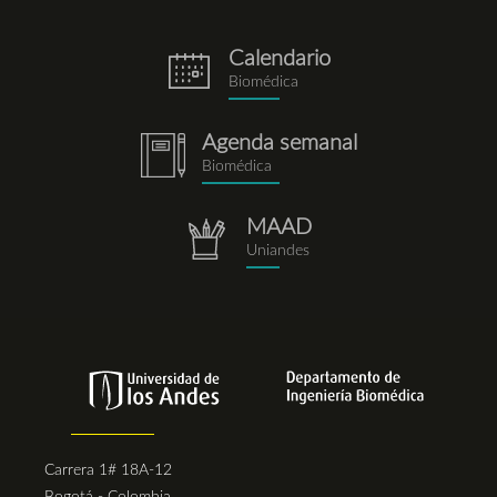
Calendario
eventos.png
Biomédica
Agenda semanal
notebook.png
Biomédica
MAAD
repositorio.png
Uniandes
Carrera 1# 18A-12