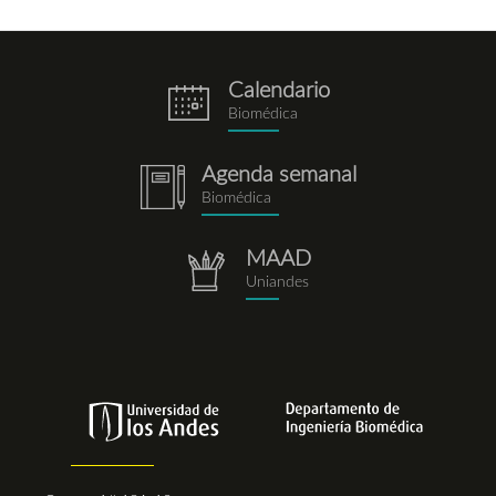
Calendario
eventos.png
Biomédica
Agenda semanal
notebook.png
Biomédica
MAAD
repositorio.png
Uniandes