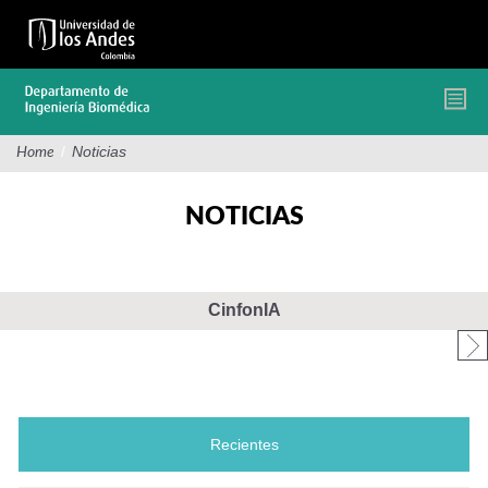
Pasar
al
contenido
principal
/
Noticias
Home
NOTICIAS
CinfonIA
Recientes
(solapa activa)