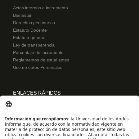
Actos internos e incremento
Bienestar
Derechos pecunarios
Estatuto Docente
Estatuto general
Ley de transparencia
Porcentaje de incremento
Reglamentos de estudiantes
Uso de datos Personales
ENLACES RÁPIDOS
Centro de español
Conecta-TE
Convivencia y transparencia
Emergencias: Extensión 0000
Eventos destacados