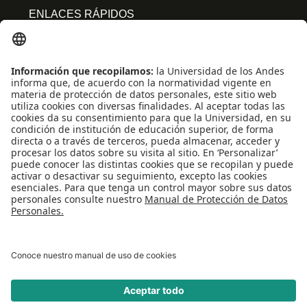
ENLACES RÁPIDOS
Centro de español
Conecta-TE
Convivencia y transparencia
Emergencias: Extensión 0000
Eventos destacados
Mapa del Sitio
Multimedia
Noticias
Preguntas frecuentes
REDES SOCIALES