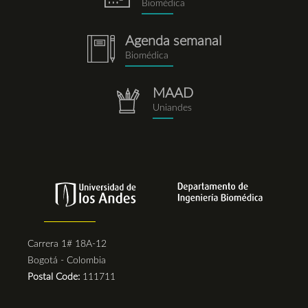
Biomédica
Agenda semanal
notebook.png
Biomédica
MAAD
repositorio.png
Uniandes
Carrera 1# 18A-12
Bogotá - Colombia
Postal Code:
111711