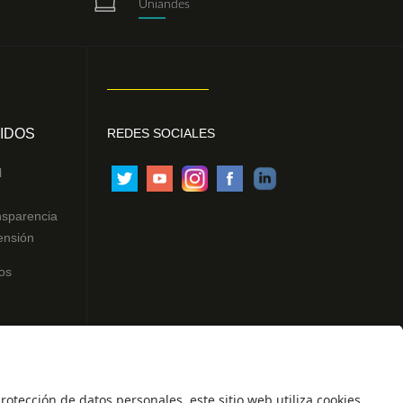
Uniandes
IDOS
REDES SOCIALES
l
nsparencia
ensión
os
ntes