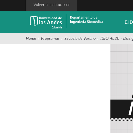
Pasar
Volver al Institucional
al
contenido
principal
El 
/
/
/
IBIO 4520 - Desi
Home
Programas
Escuela de Verano