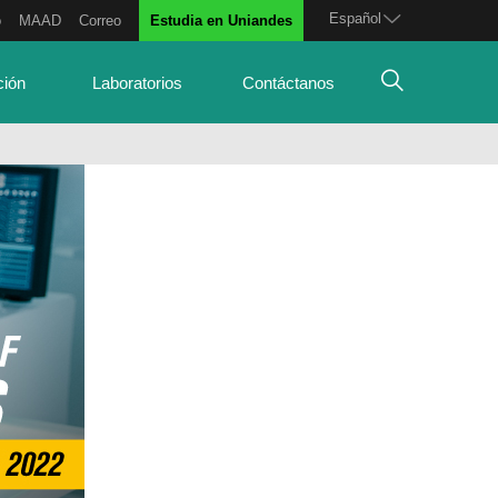
Español
o
MAAD
Correo
Estudia en Uniandes
ción
Laboratorios
Contáctanos