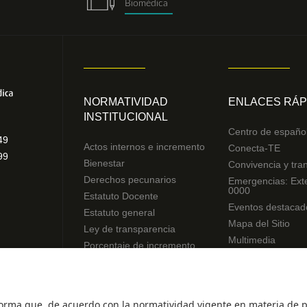
Biomédica
NORMATIVIDAD
ENLACES RÁP
INSTITUCIONAL
Centro de españo
49
Actos internos e incremento
Conecta-TE
99
Bienestar
Convivencia y tra
Derechos pecunarios
Emergencias: Ext
0000
Estatuto Docente
Eventos destacad
Estatuto general
Mapa del Sitio
Ley de transparencia
Multimedia
Porcentaje de incremento
Noticias
Reglamentos de estudiantes
Preguntas frecue
Uso de datos Personales