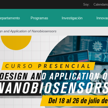
Soy:
Calendari
Departamento
Programas
Investigación
Innova
gn and Application of Nanobiosensors