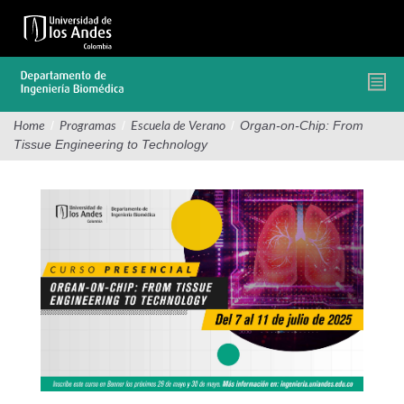
Pasar
al
contenido
principal
/
/
/
Organ-on-Chip: From
Home
Programas
Escuela de Verano
Tissue Engineering to Technology