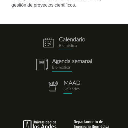
gestión de proyectos científicos.
Calendario
eventos.png
Biomédica
Agenda semanal
notebook.png
Biomédica
MAAD
repositorio.png
Uniandes