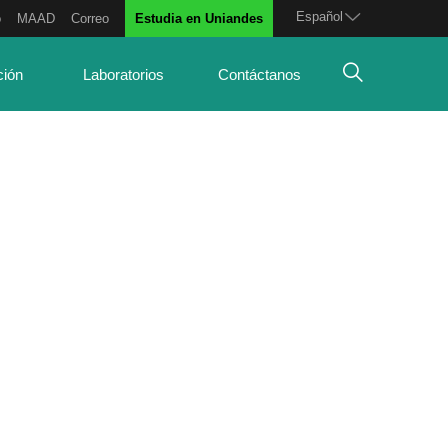
Español
o
MAAD
Correo
Estudia en Uniandes
ción
Laboratorios
Contáctanos