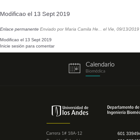
Modificao el 13 Sept 2019
Enlace permanente
Enviado por
Maria Camila He...
el Vie, 09/13/2019
Modificao el 13 Sept 2019
Inicie sesión
para comentar
Calendario
eventos.png
Biomédica
601 33949
Carrera 1# 18A-12