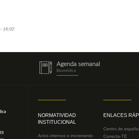
 - 16:02
Agenda semanal
notebook.png
Biomédica
NORMATIVIDAD
ENLACES RÁP
INSTITUCIONAL
Centro de españo
49
Actos internos e incremento
Conecta-TE