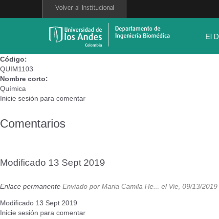
Pasar
Volver al Institucional
al
contenido
principal
El 
Código:
QUIM1103
Nombre corto:
Química
Inicie sesión
para comentar
Comentarios
Modificado 13 Sept 2019
Enlace permanente
Enviado por
Maria Camila He...
el Vie, 09/13/2019
Modificado 13 Sept 2019
Inicie sesión
para comentar