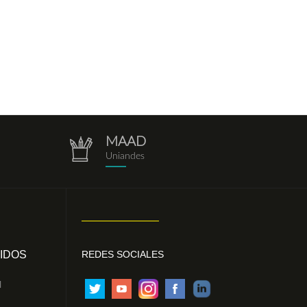
MAAD
repositorio.png
Uniandes
IDOS
REDES SOCIALES
l