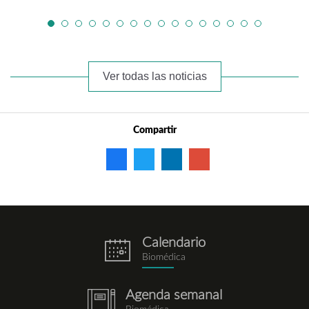
Ver todas las noticias
Compartir
Calendario
eventos.png
Biomédica
Agenda semanal
notebook.png