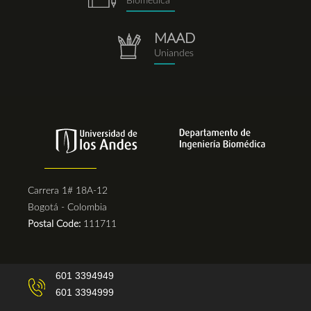
Biomédica
MAAD
repositorio.png
Uniandes
Carrera 1# 18A-12
Bogotá - Colombia
Postal Code:
111711
601 3394949
601 3394999