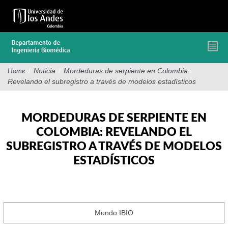
Pasar
al
contenido
principal
/
Noticia
/
Mordeduras de serpiente en Colombia:
Home
Revelando el subregistro a través de modelos estadísticos
MORDEDURAS DE SERPIENTE EN
COLOMBIA: REVELANDO EL
SUBREGISTRO A TRAVÉS DE MODELOS
ESTADÍSTICOS
Mundo IBIO