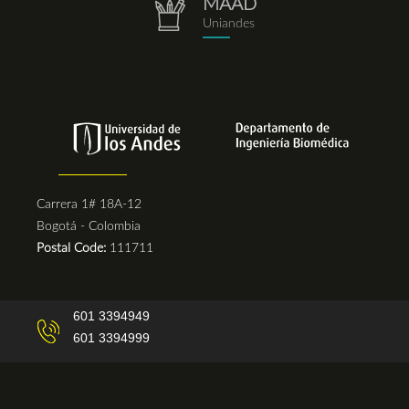
MAAD
repositorio.png
Uniandes
Carrera 1# 18A-12
Bogotá - Colombia
Postal Code:
111711
601 3394949
601 3394999