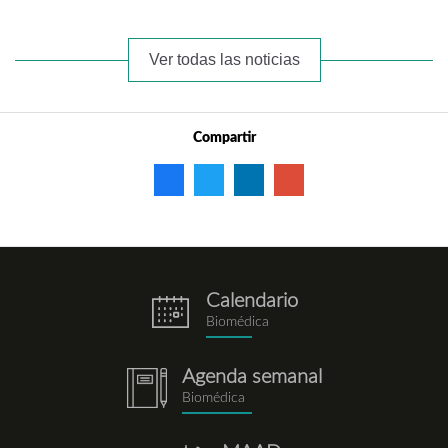
Ver todas las noticias
Compartir
Calendario
eventos.png
Biomédica
Agenda semanal
notebook.png
Biomédica