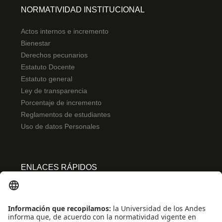
NORMATIVIDAD INSTITUCIONAL
Actos internos e incremento
Bienestar
Derechos pecunarios
Estatuto Docente
Estatuto general
Ley de transparencia
Porcentaje de incremento
Reglamentos de estudiantes
Uso de datos Personales
ENLACES RÁPIDOS
Centro de español
Conecta-TE
Convivencia y transparencia