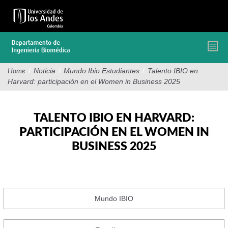
Pasar
al
contenido
principal
/
Noticia
/
Mundo Ibio Estudiantes
/
Talento IBIO en
Home
Harvard: participación en el Women in Business 2025
TALENTO IBIO EN HARVARD:
PARTICIPACIÓN EN EL WOMEN IN
BUSINESS 2025
Mundo IBIO