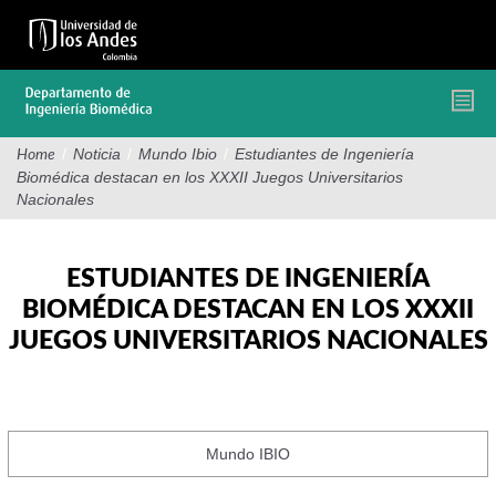
Pasar
al
contenido
principal
/
Noticia
/
Mundo Ibio
/
Estudiantes de Ingeniería
Home
Biomédica destacan en los XXXII Juegos Universitarios
Nacionales
ESTUDIANTES DE INGENIERÍA
BIOMÉDICA DESTACAN EN LOS XXXII
JUEGOS UNIVERSITARIOS NACIONALES
Mundo IBIO