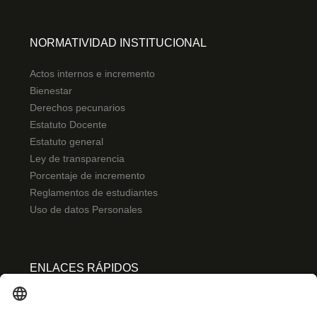
NORMATIVIDAD INSTITUCIONAL
Actos internos e incremento
Bienestar
Derechos pecunarios
Estatuto Docente
Estatuto general
Ley de transparencia
Porcentaje de incremento
Reglamentos de estudiantes
Uso de datos Personales
ENLACES RÁPIDOS
Centro de español
Conecta-TE