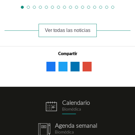
Ver todas las noticias
Compartir
Calendario
eventos.png
Biomédica
Agenda semanal
notebook.png
Biomédica