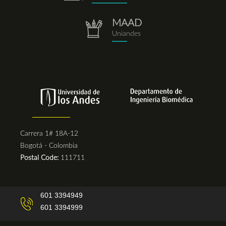
MAAD
repositorio.png
Uniandes
Carrera 1# 18A-12
Bogotá - Colombia
Postal Code:
111711
601 3394949
601 3394999