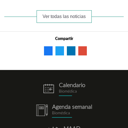
Ver todas las noticias
Compartir
Calendario
eventos.png
Biomédica
Agenda semanal
notebook.png
Biomédica