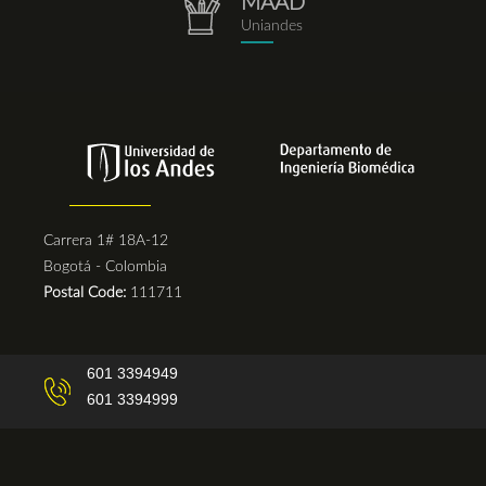
MAAD
repositorio.png
Uniandes
Carrera 1# 18A-12
Bogotá - Colombia
Postal Code:
111711
601 3394949
601 3394999