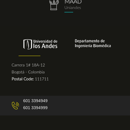
MAAD
repositorio.png
Uniandes
Carrera 1# 18A-12
Bogotá - Colombia
Postal Code:
111711
601 3394949
601 3394999