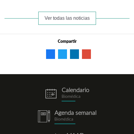
Ver todas las noticias
Compartir
Calendario
eventos.png
Biomédica
Agenda semanal
notebook.png
Biomédica