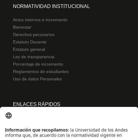
NORMATIVIDAD INSTITUCIONAL
Actos internos e incremento
Bienestar
Derechos pecunarios
Estatuto Docente
Estatuto general
Ley de transparencia
Porcentaje de incremento
Reglamentos de estudiantes
Uso de datos Personales
ENLACES RÁPIDOS
Centro de español
Conecta-TE
Convivencia y transparencia