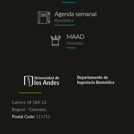
Agenda semanal
notebook.png
Biomédica
MAAD
repositorio.png
Uniandes
Carrera 1# 18A-12
Bogotá - Colombia
Postal Code:
111711