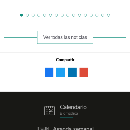
Ver todas las noticias
Compartir
Calendario
eventos.png
Biomédica
Agenda semanal