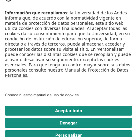
Centro de español
Conecta-TE
Convivencia y transparencia
Emergencias: Extensión 0000
Eventos destacados
Mapa del Sitio
Multimedia
Noticias
Preguntas frecuentes
REDES SOCIALES
Universidad de los Andes | Vigilada Mineducación
Reconocimiento como Universidad: Decreto 1297 del 30 de mayo de 1964.
Reconocimiento personería jurídica: Resolución 28 del 23 de febrero de 1949
Minjusticia.
© - Derechos Reservados Universidad de los Andes