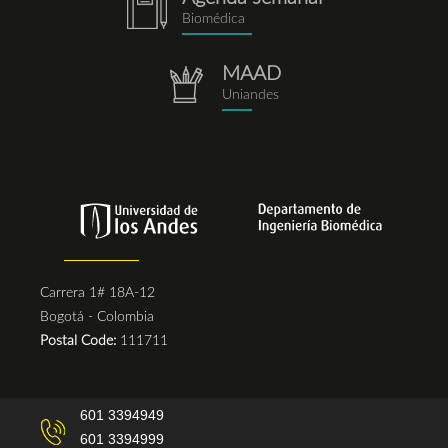
notebook.png
Biomédica
MAAD
repositorio.png
Uniandes
Carrera 1# 18A-12
Bogotá - Colombia
Postal Code:
111711
601 3394949
601 3394999