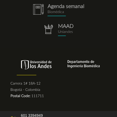
Agenda semanal
notebook.png
Biomédica
MAAD
repositorio.png
Uniandes
Carrera 1# 18A-12
Bogotá - Colombia
Postal Code:
111711
601 3394949