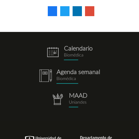
Calendario
eventos.png
Biomédica
Agenda semanal
notebook.png
Biomédica
MAAD
repositorio.png
Uniandes