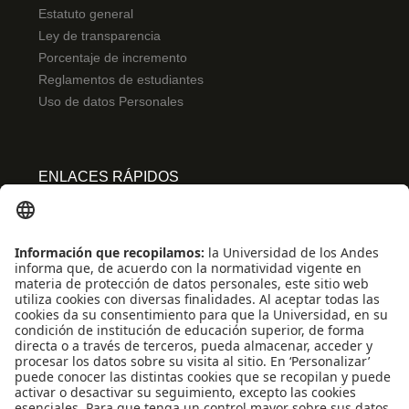
Estatuto general
Ley de transparencia
Porcentaje de incremento
Reglamentos de estudiantes
Uso de datos Personales
ENLACES RÁPIDOS
Centro de español
Conecta-TE
Convivencia y transparencia
Emergencias: Extensión 0000
Eventos destacados
Mapa del Sitio
Multimedia
Noticias
Preguntas frecuentes