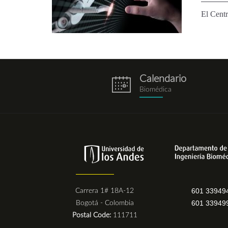
El Centr
Calendario
eventos.png
Biomédica
601 33949
Carrera 1# 18A-12
601 33949
Bogotá - Colombia
Postal Code:
111711