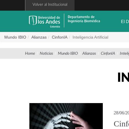
Pasar
Volver al Institucional
al
contenido
principal
El 
Mundo IBIO
Alianzas
CinfonIA
Inteligencia Artificial
/
/
/
/
/
Intel
Home
Noticias
Mundo IBIO
Alianzas
CinfonIA
I
28/06/2
Cinf