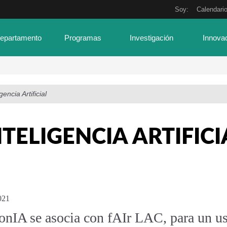
Soy:
Calendari
Departamento
Programas
Investigación
Innova
igencia Artificial
NTELIGENCIA ARTIFICI
021
onIA se asocia con fAIr LAC, para un us