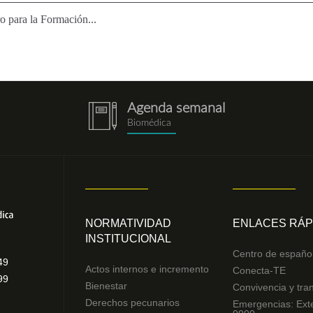
o para la Formación...
Agenda semanal
notebook.png
Biomédica
NORMATIVIDAD
ENLACES RÁP
INSTITUCIONAL
Centro de españo
49
Actos internos e incremento
Conecta-TE
99
Bienestar
Convivencia y tra
Derechos pecunarios
Emergencias: Ext