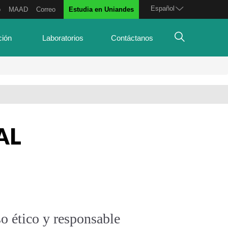
Español
o
MAAD
Correo
Estudia en Uniandes
ción
Laboratorios
Contáctanos
AL
o ético y responsable