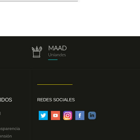
MAAD
repositorio.png
Uniandes
IDOS
REDES SOCIALES
l
nsparencia
ensión