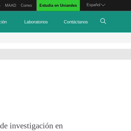
Español
o
MAAD
Correo
Estudia en Uniandes
ción
Laboratorios
Contáctanos
 de investigación en