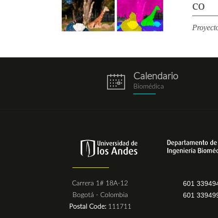
co
Proyecto
Calendario
eventos.png
Biomédica
601 33949
Carrera 1# 18A-12
601 33949
Bogotá - Colombia
Postal Code:
111711