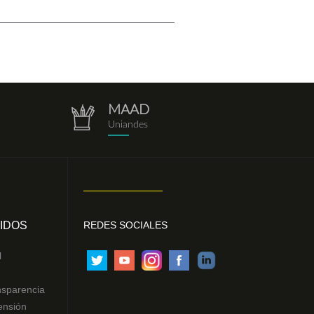
MAAD
repositorio.png
Uniandes
IDOS
REDES SOCIALES
l
nsparencia
ensión