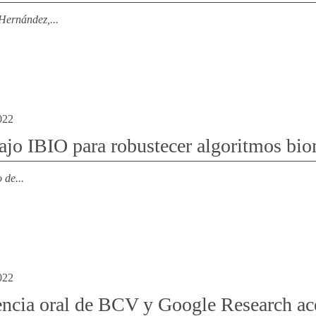
Hernández,...
022
ajo IBIO para robustecer algoritmos bio
 de...
022
ncia oral de BCV y Google Research ace