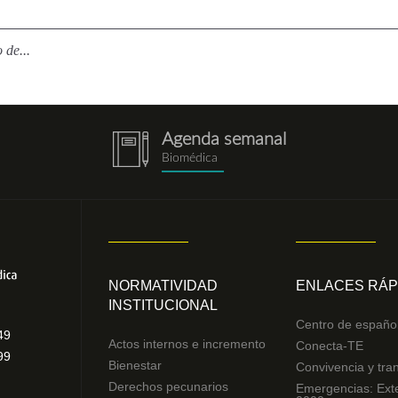
 de...
Agenda semanal
notebook.png
Biomédica
NORMATIVIDAD
ENLACES RÁP
INSTITUCIONAL
Centro de españo
49
Actos internos e incremento
Conecta-TE
99
Bienestar
Convivencia y tra
Derechos pecunarios
Emergencias: Ext