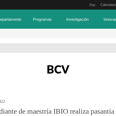
Soy:
Calendari
Departamento
Programas
Investigación
Innova
BCV
022
diante de maestría IBIO realiza pasantía