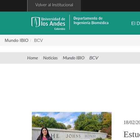
Pasar
Volver al Institucional
al
contenido
principal
El 
Mundo IBIO
BCV
/
/
/
BCV
Home
Noticias
Mundo IBIO
18/02/2
Estu