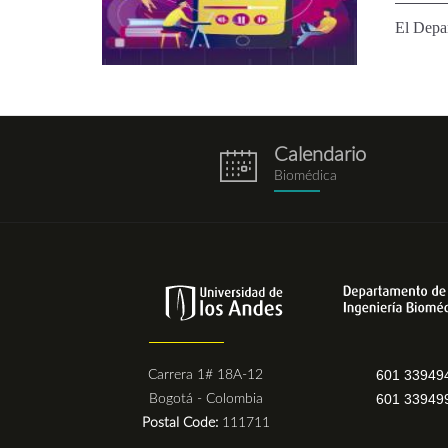
El Depar
Calendario
eventos.png
Biomédica
601 33949
Carrera 1# 18A-12
601 33949
Bogotá - Colombia
Postal Code:
111711