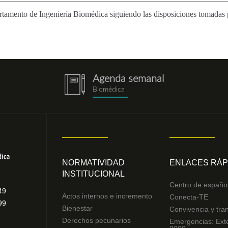
tamento de Ingeniería Biomédica siguiendo las disposiciones tomadas p
Agenda semanal
notebook.png
Biomédica
NORMATIVIDAD
ENLACES RÁP
INSTITUCIONAL
Centro de españo
49
Actos internos e incremento
Conecta-TE
99
Bienestar
Convivencia y tra
Derechos pecunarios
Emergencias: Ext