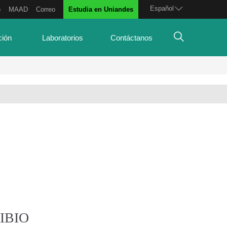
Español
o
MAAD
Correo
Estudia en Uniandes
ción
Laboratorios
Contáctanos
 IBIO