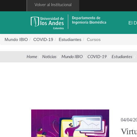
Pasar
Volver al Institucional
al
contenido
principal
El 
Mundo IBIO
COVID-19
Estudiantes
Cursos
/
/
/
/
/
Home
Noticias
Mundo IBIO
COVID-19
Estudiantes
04/04/2
Virt