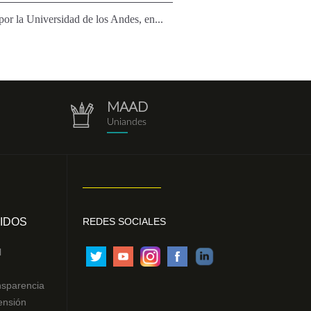
or la Universidad de los Andes, en...
MAAD
repositorio.png
Uniandes
IDOS
REDES SOCIALES
l
nsparencia
ensión