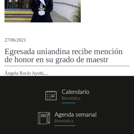
27/06/2021
Egresada uniandina recibe mención
de honor en su grado de maestr
Ángela Rocío Ayobi,...
Calendario
eventos.png
Biomédica
Agenda semanal
notebook.png
Biomédica