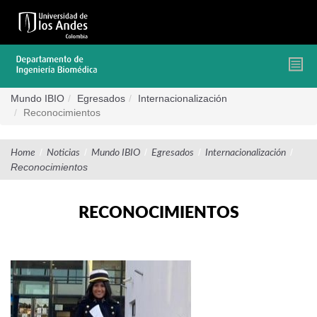
Pasar
al
contenido
principal
Mundo IBIO
Egresados
Internacionalización
Reconocimientos
/
/
/
/
/
Home
Noticias
Mundo IBIO
Egresados
Internacionalización
Reconocimientos
RECONOCIMIENTOS