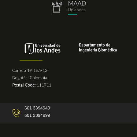
MAAD
repositorio.png
Uniandes
Carrera 1# 18A-12
Bogotá - Colombia
Postal Code:
111711
601 3394949
601 3394999