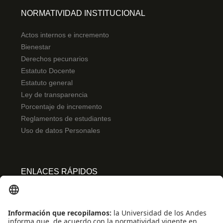
NORMATIVIDAD INSTITUCIONAL
Actos internos e incremento
Bienestar
Derechos pecunarios
Estatuto Docente
Estatuto general
Ley de transparencia
Porcentaje de incremento
Reglamentos de estudiantes
Uso de datos Personales
ENLACES RÁPIDOS
Centro de español
Conecta-TE
Convivencia y transparencia