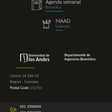
Agenda semanal
notebook.png
Biomédica
MAAD
repositorio.png
Uniandes
Carrera 1# 18A-12
Bogotá - Colombia
Postal Code:
111711
601 3394949