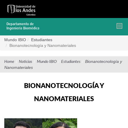
Pasar
al
contenido
principal
Mundo IBIO
Estudiantes
Bionanotecnología y Nanomateriales
/
/
/
/
Bionanotecnología y
Home
Noticias
Mundo IBIO
Estudiantes
Nanomateriales
BIONANOTECNOLOGÍA Y
NANOMATERIALES