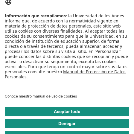
Centro de español
Conecta-TE
Convivencia y transparencia
Emergencias: Extensión 0000
Eventos destacados
Mapa del Sitio
Multimedia
Noticias
Preguntas frecuentes
REDES SOCIALES
Universidad de los Andes | Vigilada Mineducación
Reconocimiento como Universidad: Decreto 1297 del 30 de mayo de 1964.
Reconocimiento personería jurídica: Resolución 28 del 23 de febrero de 1949
Minjusticia.