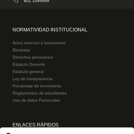
601 3394999
NORMATIVIDAD INSTITUCIONAL
Actos internos e incremento
Bienestar
Derechos pecunarios
Estatuto Docente
Estatuto general
Ley de transparencia
Porcentaje de incremento
Reglamentos de estudiantes
Uso de datos Personales
ENLACES RÁPIDOS