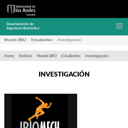
Pasar
al
contenido
principal
Mundo IBIO
Estudiantes
Investigación
/
/
/
/
Investigación
Home
Noticias
Mundo IBIO
Estudiantes
INVESTIGACIÓN