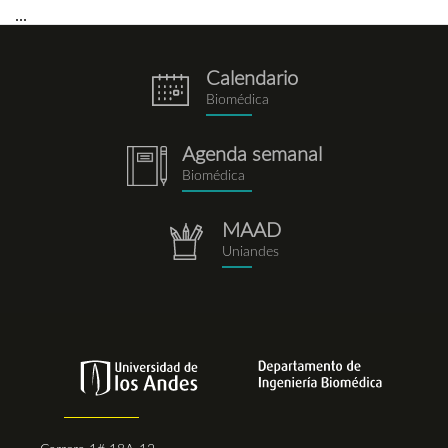
...
Calendario
eventos.png
Biomédica
Agenda semanal
notebook.png
Biomédica
MAAD
repositorio.png
Uniandes