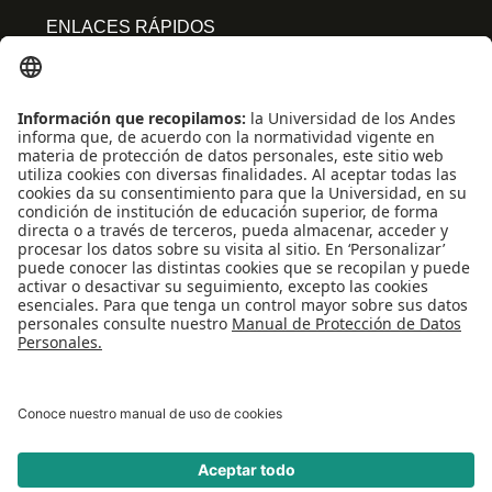
ENLACES RÁPIDOS
Centro de español
Conecta-TE
Convivencia y transparencia
Emergencias: Extensión 0000
Eventos destacados
Mapa del Sitio
Multimedia
Noticias
Preguntas frecuentes
REDES SOCIALES