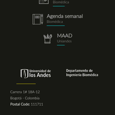
Biomédica
Agenda semanal
notebook.png
Biomédica
MAAD
repositorio.png
Uniandes
Carrera 1# 18A-12
Bogotá - Colombia
Postal Code:
111711