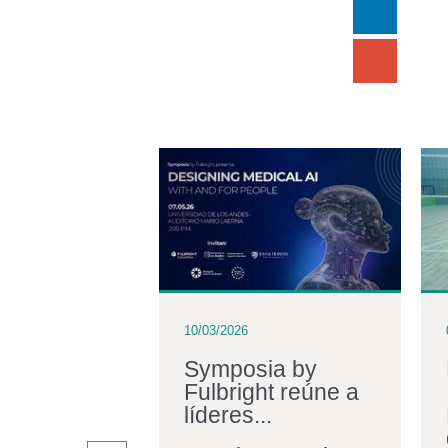
10/03/2026
iraldo:
Symposia by
Fulbright reúne a
iano en
líderes...
r una...