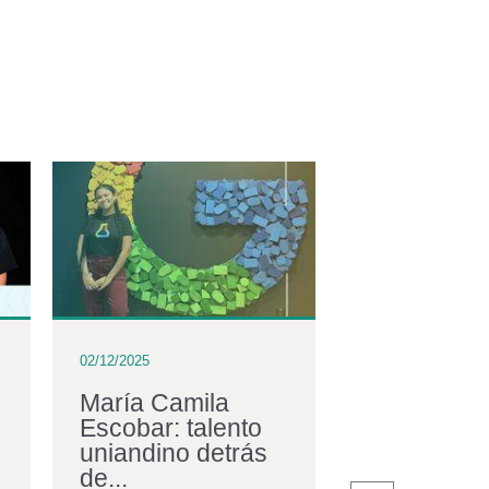
02/12/2025
02/12/2025
María Camila
La comuni
Escobar: talento
egresados
uniandino detrás
con nuevos
de...