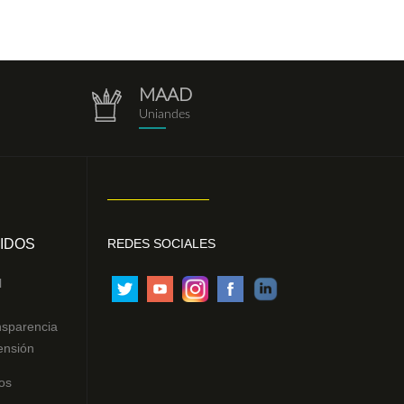
MAAD
repositorio.png
Uniandes
IDOS
REDES SOCIALES
l
nsparencia
ensión
os