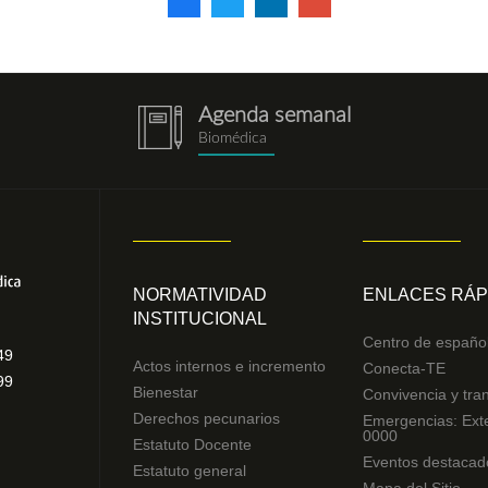
Agenda semanal
notebook.png
Biomédica
NORMATIVIDAD
ENLACES RÁP
INSTITUCIONAL
Centro de españo
49
Actos internos e incremento
Conecta-TE
99
Bienestar
Convivencia y tra
Derechos pecunarios
Emergencias: Ext
0000
Estatuto Docente
Eventos destacad
Estatuto general