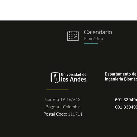
Calendario
eventos.png
Biomédica
601 33949
Carrera 1# 18A-12
601 33949
Bogotá - Colombia
Postal Code:
111711