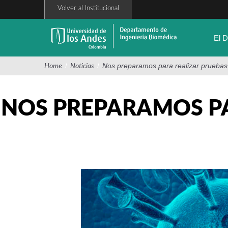
Pasar
Volver al Institucional
al
contenido
principal
El 
/
/
Nos preparamos para realizar pruebas
Home
Noticias
NOS PREPARAMOS PA