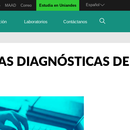
Español
o
MAAD
Correo
Estudia en Uniandes
ción
Laboratorios
Contáctanos
AS DIAGNÓSTICAS DE