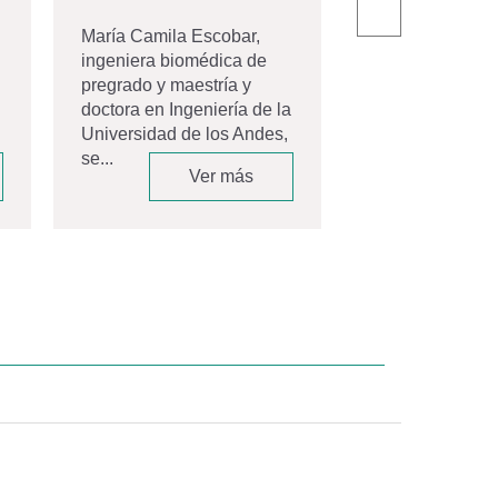
El pasado 20 de
la Universidad 
María Camila Escobar,
Andes celebró 
ingeniera biomédica de
ceremonia de gr
pregrado y maestría y
Movistar Arena,
doctora en Ingeniería de la
espacio que...
Universidad de los Andes,
se...
Ver más
V