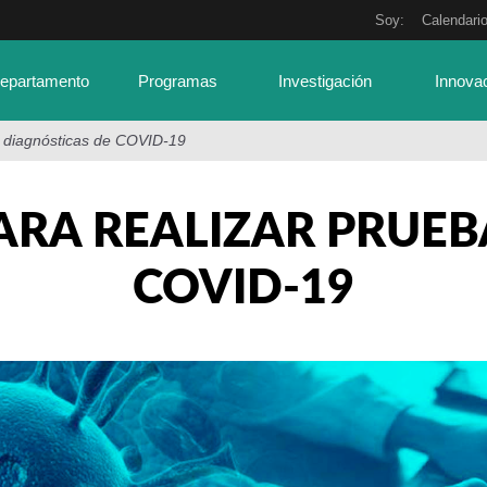
Soy:
Calendari
Departamento
Programas
Investigación
Innova
 diagnósticas de COVID-19
RA REALIZAR PRUEB
COVID-19