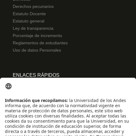
Derechos pecunarios
Estatuto Docente
Estatuto general
Ley de transparencia
Porcentaje de incremento
Reglamentos de estudiantes
Uso de datos Personales
ENLACES RÁPIDOS
Centro de español
Conecta-TE
Convivencia y transparencia
Emergencias: Extensión 0000
Eventos destacados
Mapa del Sitio
Multimedia