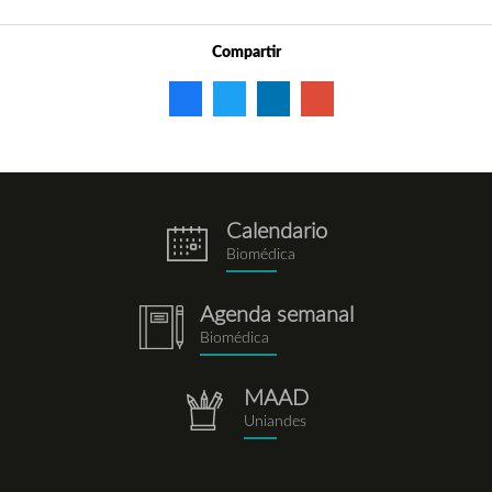
Compartir
Calendario
eventos.png
Biomédica
Agenda semanal
notebook.png
Biomédica
MAAD
repositorio.png
Uniandes