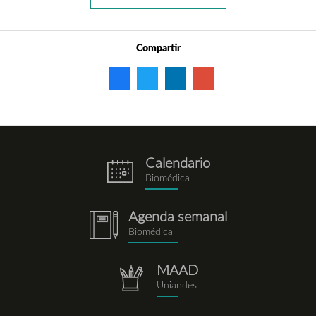
Compartir
Calendario
eventos.png
Biomédica
Agenda semanal
notebook.png
Biomédica
MAAD
repositorio.png
Uniandes