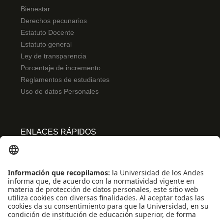
Bienestar
Derechos pecunarios
Estatuto Docente
Estatuto general
Ley de transparencia
Porcentaje de incremento
Reglamentos de estudiantes
Uso de datos Personales
ENLACES RÁPIDOS
Centro de español
Conecta-TE
Convivencia y transparencia
Emergencias: Extensión 0000
Eventos destacados
Mapa del Sitio