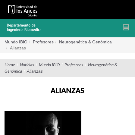
Pasar
al
contenido
principal
Mundo IBIO
Profesores
Neurogenética & Genómica
Alianzas
/
/
/
/
Home
Noticias
Mundo IBIO
Profesores
Neurogenética &
/
Alianzas
Genómica
ALIANZAS