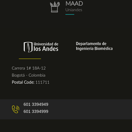
MAAD
repositorio.png
Uniandes
Carrera 1# 18A-12
Bogotá - Colombia
Postal Code:
111711
601 3394949
601 3394999