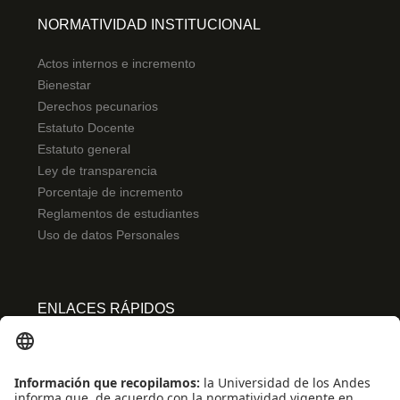
NORMATIVIDAD INSTITUCIONAL
Actos internos e incremento
Bienestar
Derechos pecunarios
Estatuto Docente
Estatuto general
Ley de transparencia
Porcentaje de incremento
Reglamentos de estudiantes
Uso de datos Personales
ENLACES RÁPIDOS
Centro de español
Conecta-TE
Convivencia y transparencia