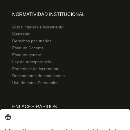
NORMATIVIDAD INSTITUCIONAL
Actos internos e incremento
Bienestar
Derechos pecunarios
Estatuto Docente
Estatuto general
Ley de transparencia
Porcentaje de incremento
Reglamentos de estudiantes
Uso de datos Personales
ENLACES RÁPIDOS
Centro de español
Conecta-TE