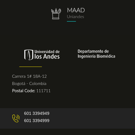
MAAD
repositorio.png
Uniandes
Carrera 1# 18A-12
Bogotá - Colombia
Postal Code:
111711
601 3394949
601 3394999