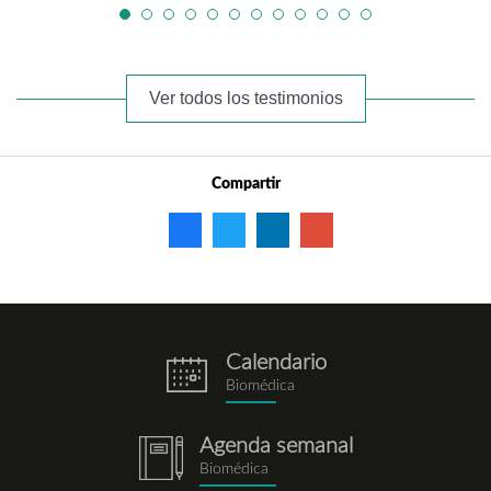
Ver todos los testimonios
Compartir
Calendario
eventos.png
Biomédica
Agenda semanal
notebook.png
Biomédica