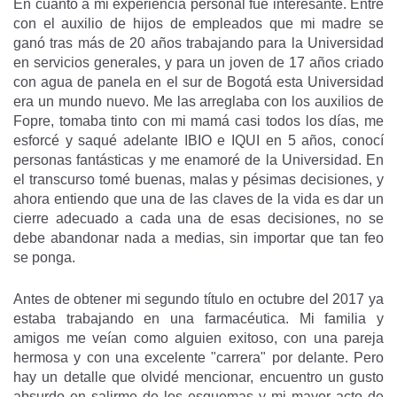
En cuanto a mi experiencia personal fue interesante. Entré
con el auxilio de hijos de empleados que mi madre se
ganó tras más de 20 años trabajando para la Universidad
en servicios generales, y para un joven de 17 años criado
con agua de panela en el sur de Bogotá esta Universidad
era un mundo nuevo. Me las arreglaba con los auxilios de
Fopre, tomaba tinto con mi mamá casi todos los días, me
esforcé y saqué adelante IBIO e IQUI en 5 años, conocí
personas fantásticas y me enamoré de la Universidad. En
el transcurso tomé buenas, malas y pésimas decisiones, y
ahora entiendo que una de las claves de la vida es dar un
cierre adecuado a cada una de esas decisiones, no se
debe abandonar nada a medias, sin importar que tan feo
se ponga.
Antes de obtener mi segundo título en octubre del 2017 ya
estaba trabajando en una farmacéutica. Mi familia y
amigos me veían como alguien exitoso, con una pareja
hermosa y con una excelente "carrera" por delante. Pero
hay un detalle que olvidé mencionar, encuentro un gusto
absurdo en salirme de los esquemas y mi mayor acto de