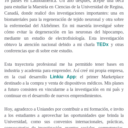
16 países en Latinoamérica. Un año después, acepté una beca
para estudiar la Maestría en Ciencias de la Universidad de Regina,
Canadá, donde realicé dos investigaciones importantes: una en
biomateriales para la regeneración de tejido neuronal y otra sobre
la enfermedad del Alzhéimer. En mi maestría investigué sobre
cómo evitar la degeneración en las neuronas del hipocampo,
mediante un estudio de electrofisiología. Esta investigación
obtuvo la atención nacional debido a mi charla
TEDx
y otras
conferencias que di sobre este estudio.
Esta trayectoria profesional me ha permitido tener bases en
industria y academia para emprender. Así creé mi propia empresa,
en la cual desarrollo
Linkiu App
: el primer Marketplace
destinado a la compra y venta de dispositivos médicos. Mis planes
a futuro consisten en vincularme a la investigación en mi país y
continuar en el desarrollo de nuevos emprendimientos.
Hoy, agradezco a Uniandes por contribuir a mi formación, e invito
a los estudiantes a aprovechar las oportunidades que brinda la
Universidad, como sus convenios internacionales, prácticas,
convocatorias de investigación, eventos sociales, competencias,