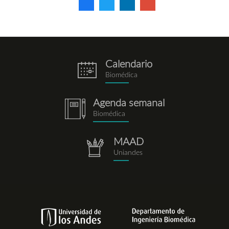
Calendario
eventos.png
Biomédica
Agenda semanal
notebook.png
Biomédica
MAAD
repositorio.png
Uniandes