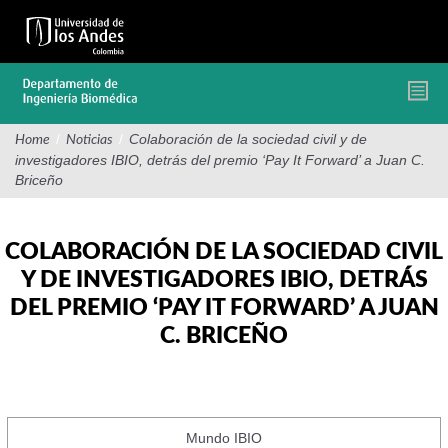
Pasar
al
contenido
principal
/
/
Colaboración de la sociedad civil y de
Home
Noticias
investigadores IBIO, detrás del premio ‘Pay It Forward’ a Juan C.
Briceño
COLABORACIÓN DE LA SOCIEDAD CIVIL
Y DE INVESTIGADORES IBIO, DETRÁS
DEL PREMIO ‘PAY IT FORWARD’ A JUAN
C. BRICEÑO
Mundo IBIO