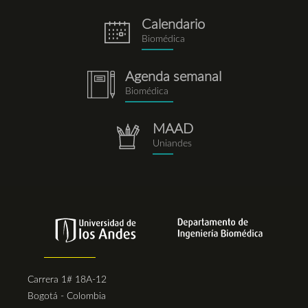
Calendario
eventos.png
Biomédica
Agenda semanal
notebook.png
Biomédica
MAAD
repositorio.png
Uniandes
Carrera 1# 18A-12
Bogotá - Colombia