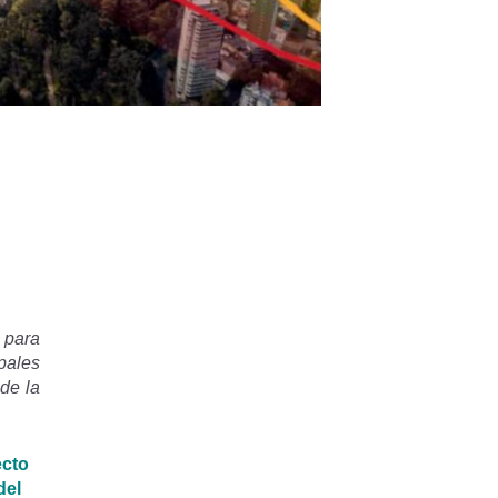
 para
pales
de la
ecto
del