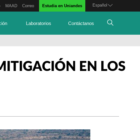
Español
o
MAAD
Correo
Estudia en Uniandes
ción
Laboratorios
Contáctanos
MITIGACIÓN EN LOS