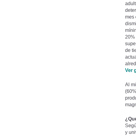
adult
dete
mes d
dismi
míni
20% 
super
de ti
actua
alred
Ver g
Al mi
(60% 
prod
magn
¿Que
Segu
y uni