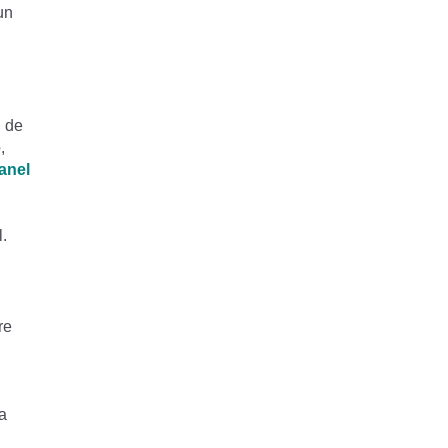
un
n de
,
anel
l.
re
a