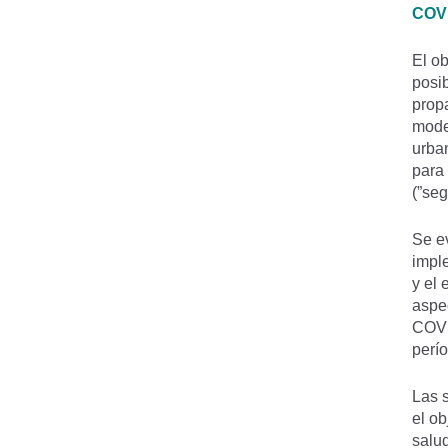
COVI
El ob
posib
propa
mode
urban
para 
(”se
Se ev
impl
y el 
aspec
COVI
perí
Las 
el ob
salud