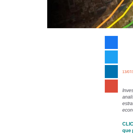
13/07
Inve
anal
estr
econo
CLIC
que 