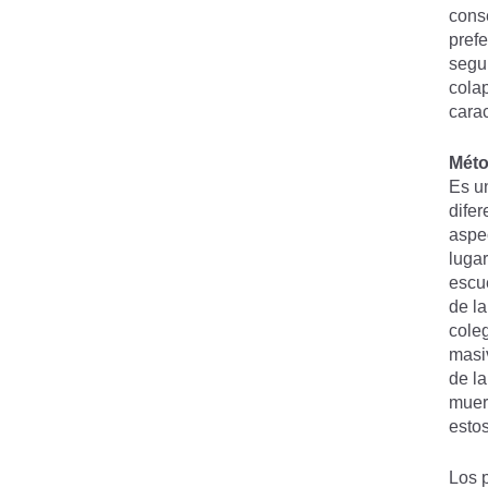
cons
prefe
segu
cola
carac
Mét
Es u
difer
aspe
lugar
escue
de la
coleg
masi
de la
muert
estos
Los p