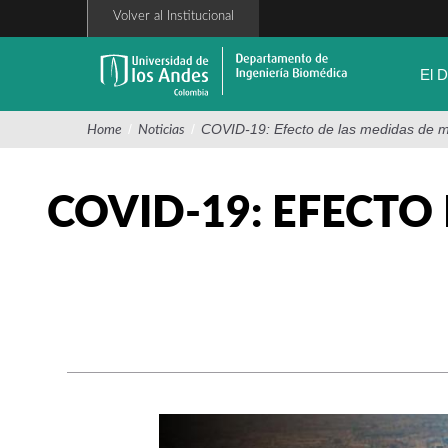
Pasar
Volver al Institucional
al
contenido
principal
El 
/
/
COVID-19: Efecto de las medidas de m
Home
Noticias
COVID-19: EFECTO