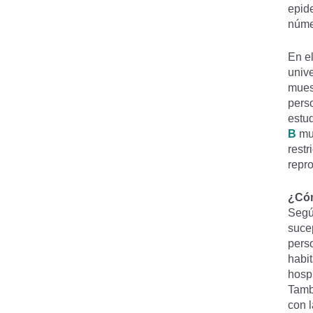
epide
núme
En e
unive
muest
perso
estud
B
mue
restr
repro
¿Co
Segu
sucep
pers
habi
hospi
Tamb
con 