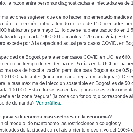
o, la razón entre personas diagnosticadas e infectadas es de 1
simulaciones sugieren que de no haber implementado medidas
icción, la infección hubiera tenido un pico de 150 infectados por
000 habitantes para mayo 11, lo que se hubiera traducido en 1.
talizados por cada 100.000 habitantes (120 camas/día). Este
ero excede por 3 la capacidad actual para casos COVID, en Bog
apacidad de Bogotá para atender casos COVID en UCI es 660.
niendo un tiempo de residencia de 15 días en la UCI por pacie
́xima tasa de hospitalización permitida para Bogotá es de 0.5 p
100.000 habitantes (linea punteada negra en las figuras). De e
ra la tasa máxima de infección sostenible en Bogotá es de 50 
ada 100.000. Esta cifra se usa en las figuras de este document
señalar la zona “segura” (la zona con fondo rojo corresponde al
so de demanda).
Ver gráfica.
́ pasa si liberamos más sectores de la economía?
n el modelo, de mantenerse las restricciones a colegios y
ersidades de la ciudad con el aislamiento preventivo del 100% d