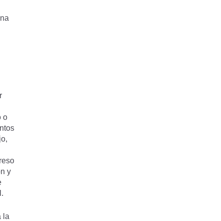
una
r
u
o o
entos
jo,
reso
́n y
e
l.
 la