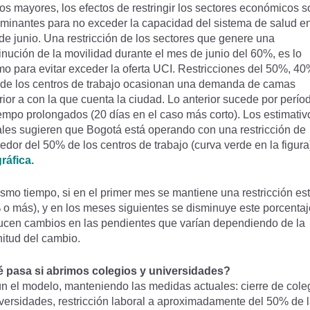
os mayores, los efectos de restringir los sectores económicos s
rminantes para no exceder la capacidad del sistema de salud en
e junio. Una restricción de los sectores que genere una
nución de la movilidad durante el mes de junio del 60%, es lo
mo para evitar exceder la oferta UCI. Restricciones del 50%, 40
de los centros de trabajo ocasionan una demanda de camas
ior a con la que cuenta la ciudad. Lo anterior sucede por perío
empo prolongados (20 días en el caso más corto). Los estimativ
les sugieren que Bogotá está operando con una restricción de
edor del 50% de los centros de trabajo (curva verde en la figura
ráfica.
smo tiempo, si en el primer mes se mantiene una restricción est
o más), y en los meses siguientes se disminuye este porcentaj
ucen cambios en las pendientes que varían dependiendo de la
itud del cambio.
́ pasa si abrimos colegios y universidades?
́n el modelo, manteniendo las medidas actuales: cierre de cole
versidades, restricción laboral a aproximadamente del 50% de 