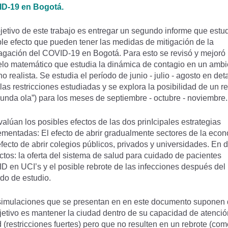
D-19 en Bogotá.
jetivo de este trabajo es entregar un segundo informe que estud
le efecto que pueden tener las medidas de mitigación de la
gación del COVID-19 en Bogotá. Para esto se revisó y mejoró
lo matemático que estudia la dinámica de contagio en un ambi
o realista. Se estudia el período de junio - julio - agosto en det
las restricciones estudiadas y se explora la posibilidad de un r
gunda ola”) para los meses de septiembre - octubre - noviembre.
alúan los posibles efectos de las dos prinIcipales estrategias
ementadas: El efecto de abrir gradualmente sectores de la eco
efecto de abrir colegios públicos, privados y universidades. En 
tos: la oferta del sistema de salud para cuidado de pacientes
D en UCI’s y el posible rebrote de las infecciones después del
odo de estudio.
simulaciones que se presentan en en este documento suponen
jetivo es mantener la ciudad dentro de su capacidad de atencio
 (restricciones fuertes) pero que no resulten en un rebrote (com