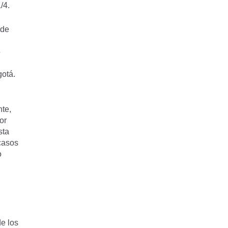
/4.
 de
5
otá.
nte,
or
sta
casos
o
e los