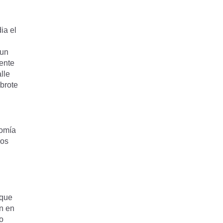
ia el
 un
ente
alle
ebrote
nomía
dos
 que
́n en
o