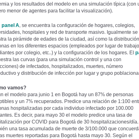
mia y los resultados del modelo en una simulación típica (con 
ro menor de agentes para facilitar la visualización).
l
panel A
, se encuentra la configuración de hogares, colegios,
rsidades, hospitales y red de transporte masivo. Igualmente se
ra la pirámide de edades de la ciudad, así como la distribució
nas en los diferentes espacios (empleados por lugar de trabajo
iantes por colegio, etc..) y la configuración de los hogares. El
p
stra las curvas (para una simulación control y una con
icciones) de infectados, hospitalizados, muertes, número
ductivo y distribución de infección por lugar y grupo poblaciona
́mo vamos?
́n el modelo para junio 1 en Bogotá hay un 87% de personas
tibles y un 7% recuperados. Predice una relación de 1:100 ent
onas hospitalizadas por cada individuo infectado por 100.000
tantes. Es decir, para mayo 30 el modelo predice una tasa de
talización por COVID para Bogotá de 30 hospitalizaciones/día.
ién una tasa acumulada de muerte de 3/100.000 que concuerd
las muertes reportadas para Bogotá hasta mayo 30. Según el