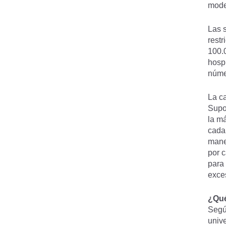
model
Las 
restr
100.
hospi
núm
La c
Supo
la ma
cada 
mane
por c
para 
exce
¿Que
Segú
univ