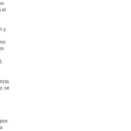
on
 el
% y
dos
os
).
ricta
e, se
gios
la