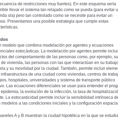
ecuencia de restricciones muy fuertes). En este esquema sería
rible llevar el sistema tan relajado como se pueda (para evitar 
nda ola) pero tan controlado como se necesite para evitar un
pso. Presentamos una posible estrategia que cumple estas
terísticas.
odos
n modelo que combina modelación por agentes y ecuaciones
enciales estocásticas. La modelación por agentes permite inclui
ctos del comportamiento de las personas como, por ejemplo, s
 de vivienda, las personas con las que interactúan en su trabaj
la y su movilidad por la ciudad. También, permite incluir elem
 infraestructura de una ciudad como viviendas, centros de traba
ios, hospitales, universidades y sistema de transporte público
vo. Las ecuaciones diferenciales se usan para entender el prog
 epidemia, la evolución de la infección, la tasa de hospitalizacio
e. La estocasticidad permite incluir la sensibilidad intrínseca d
 modelos a las condiciones iniciales y la configuración espacia
aneles A y B muestran la ciudad hipotética en la que se estudia