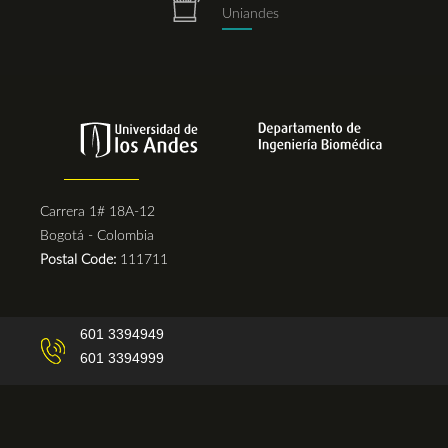
repositorio.png
Uniandes
Carrera 1# 18A-12
Bogotá - Colombia
Postal Code:
111711
601 3394949
601 3394999