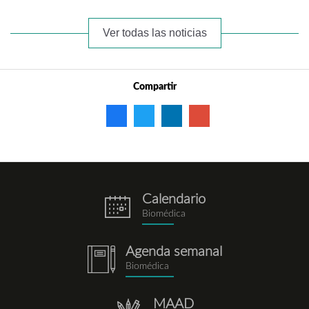
Ver todas las noticias
Compartir
Calendario
eventos.png
Biomédica
Agenda semanal
notebook.png
Biomédica
MAAD