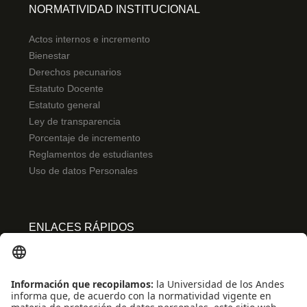
NORMATIVIDAD INSTITUCIONAL
Actos internos e incremento
Bienestar
Derechos pecunarios
Estatuto Docente
Estatuto general
Ley de transparencia
Porcentaje de incremento
Reglamentos de estudiantes
Uso de datos Personales
ENLACES RÁPIDOS
Centro de español
Conecta-TE
Convivencia y transparencia
Emergencias: Extensión 0000