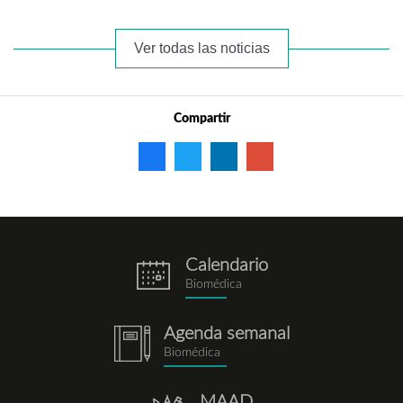
Ver todas las noticias
Compartir
Calendario
eventos.png
Biomédica
Agenda semanal
notebook.png
Biomédica
MAAD