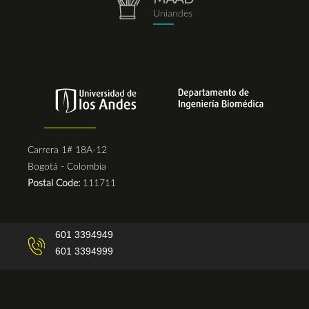
repositorio.png
Uniandes
Carrera 1# 18A-12
Bogotá - Colombia
Postal Code:
111711
601 3394949
601 3394999