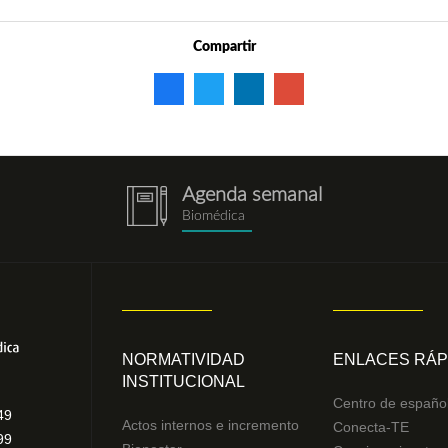
Compartir
Agenda semanal
notebook.png
Biomédica
NORMATIVIDAD
ENLACES RÁP
INSTITUCIONAL
Centro de españo
49
Actos internos e incremento
Conecta-TE
99