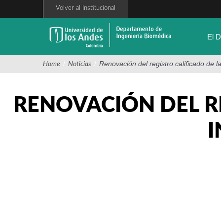
Pasar
Volver al Institucional
al
contenido
principal
El 
/
/
Renovación del registro calificado de 
Home
Noticias
RENOVACIÓN DEL R
I
FOTO