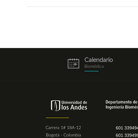
Calendario
eventos.png
Biomédica
601 33949
Carrera 1# 18A-12
601 33949
Bogotá - Colombia