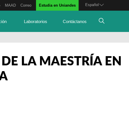
Español
o
MAAD
Correo
Estudia en Uniandes
ción
Laboratorios
Contáctanos
DE LA MAESTRÍA EN
CA