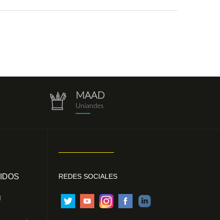
MAAD
repositorio.png
Uniandes
IDOS
REDES SOCIALES
l