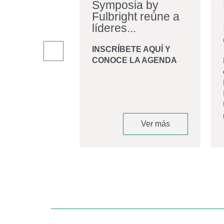
iraldo:
Symposia by
Fulbright reúne a
iano en
líderes...
r una...
INSCRÍBETE AQUÍ Y
CONOCE LA AGENDA
andro Giraldo
, graduado de
 Biomédica de la
d de los Andes
 convirtió en
Ver más
Ver más