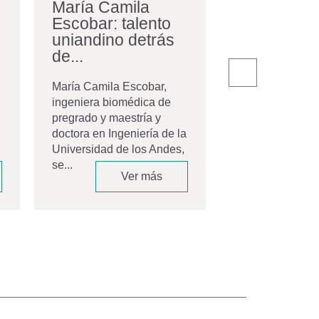
María Camila
La comuni
Escobar: talento
egresados
uniandino detrás
con nuevos
de...
El pasado 20 de
la Universidad 
María Camila Escobar,
Andes celebró 
ingeniera biomédica de
ceremonia de gr
pregrado y maestría y
Movistar Arena,
doctora en Ingeniería de la
espacio que...
Universidad de los Andes,
se...
Ver más
V